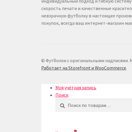
индивидуальный подход и гибкую систему
скорость печати и качественные красител
невзрачную футболку в настоящее произве
покупок, всегда ваш интернет-магазин мае
© Футболки с оригинальными надписями. Мо
Работает на Storefront и WooCommerce
.
Моя учётная запись
Поиск
Искать:
Поиск