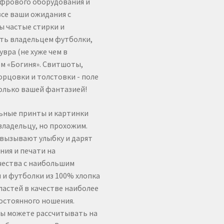
ифрового оборудования и
се ваши ожидания с
 частые стирки и
ать владельцем футболки,
вра (не хуже чем в
ом «Богиня». Свитшоты,
орцовки и толстовки - поле
олько вашей фантазией!
льные принты и картинки
владельцу, но прохожим.
– вызывают улыбку и дарят
ния и печати на
чества с наибольшим
 и футболки из 100% хлопка
астей в качестве наиболее
остоянного ношения.
 вы можете рассчитывать на