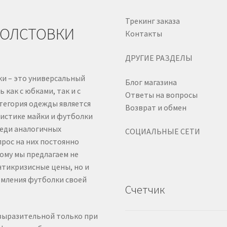
Трекинг заказа
ТОЛСТОВКИ
Контакты
ДРУГИЕ РАЗДЕЛЫ
ки – это универсальный
Блог магазина
как с юбками, так и с
Ответы на вопросы
атегория одежды является
Возврат и обмен
тистике майки и футболки
реди аналогичных
СОЦИАЛЬНЫЕ СЕТИ
рос на них постоянно
ому мы предлагаем не
нтикризисные цены, но и
рмления футболки своей
Счетчик
 выразительной только при