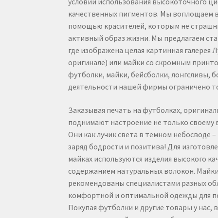
условии использования высокоточного ц
качественных пигментов. Мы воплощаем в
помощью красителей, которым не страшны
активный образ жизни. Мы предлагаем ст
где изображена целая картинная галерея Лу
оригинале) или майки со скромным принт
футболки, майки, бейсболки, лонгсливы, б
деятельности нашей фирмы ограничено т
Заказывая печать на футболках, оригина
поднимают настроение не только своему 
Они как лучик света в темном небосводе 
заряд бодрости и позитива! Для изготовле
майках используются изделия высокого ка
содержанием натуральных волокон. Майки
рекомендованы специалистами разных обл
комфортной и оптимальной одежды для п
Покупая футболки и другие товары у нас,