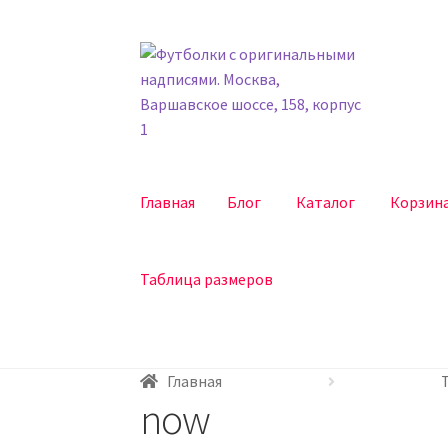
Перейти
Перейти
к
к
навигации
содержимому
Главная
Блог
Каталог
Корзин
Таблица размеров
Главная
Блог
Каталог
Корзина
Оплата и До
Главная
now