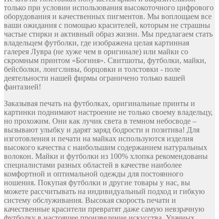
только при условии использования высокоточного цифрового
оборудования и качественных пигментов. Мы воплощаем все
ваши ожидания с помощью красителей, которым не страшны
частые стирки и активный образ жизни. Мы предлагаем стать
владельцем футболки, где изображена целая картинная
галерея Лувра (не хуже чем в оригинале) или майки со
скромным принтом «Богиня». Свитшоты, футболки, майки,
бейсболки, лонгсливы, борцовки и толстовки - поле
деятельности нашей фирмы ограничено только вашей
фантазией!
Заказывая печать на футболках, оригинальные принты и
картинки поднимают настроение не только своему владельцу,
но прохожим. Они как лучик света в темном небосводе –
вызывают улыбку и дарят заряд бодрости и позитива! Для
изготовления и печати на майках используются изделия
высокого качества с наибольшим содержанием натуральных
волокон. Майки и футболки из 100% хлопка рекомендованы
специалистами разных областей в качестве наиболее
комфортной и оптимальной одежды для постоянного
ношения. Покупая футболки и другие товары у нас, вы
можете рассчитывать на индивидуальный подход и гибкую
систему обслуживания. Высокая скорость печати и
качественные красители превратят даже самую невзрачную
футболку в настоящее произведение искусства. Удачных