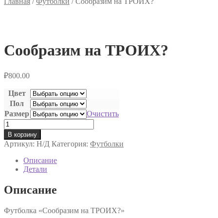
Главная
/
Футболки
/
Сообразим на ТРОИХ?
Сообразим на ТРОИХ?
₽
800.00
Цвет
Пол
Размер
Очистить
Количество
товара
В корзину
Сообразим
Артикул:
Н/Д
Категория:
Футболки
на
ТРОИХ?
Описание
Детали
Описание
Футболка «Сообразим на ТРОИХ?»