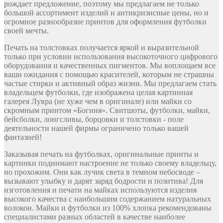
рождает предложение, поэтому мы предлагаем не только
большой ассортимент изделий и антикризисные цены, но и
огромное разнообразие принтов для оформления футболки
своей мечты.
Печать на толстовках получается яркой и выразительной
только при условии использования высокоточного цифрового
оборудования и качественных пигментов. Мы воплощаем все
ваши ожидания с помощью красителей, которым не страшны
частые стирки и активный образ жизни. Мы предлагаем стать
владельцем футболки, где изображена целая картинная
галерея Лувра (не хуже чем в оригинале) или майки со
скромным принтом «Богиня». Свитшоты, футболки, майки,
бейсболки, лонгсливы, борцовки и толстовки - поле
деятельности нашей фирмы ограничено только вашей
фантазией!
Заказывая печать на футболках, оригинальные принты и
картинки поднимают настроение не только своему владельцу,
но прохожим. Они как лучик света в темном небосводе –
вызывают улыбку и дарят заряд бодрости и позитива! Для
изготовления и печати на майках используются изделия
высокого качества с наибольшим содержанием натуральных
волокон. Майки и футболки из 100% хлопка рекомендованы
специалистами разных областей в качестве наиболее