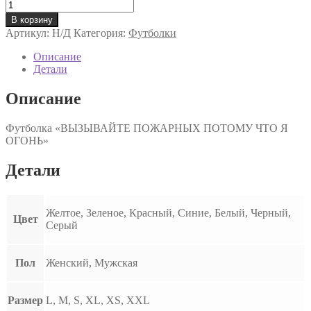
Количество
товара
В корзину
Футболка
Артикул:
Н/Д
Категория:
Футболки
"ВЫЗЫВАЙТЕ
ПОЖАРНЫХ
Описание
ПОТОМУ
Детали
ЧТО
Я
Описание
ОГОНЬ"
Футболка «ВЫЗЫВАЙТЕ ПОЖАРНЫХ ПОТОМУ ЧТО Я
ОГОНЬ»
Детали
Желтое, Зеленое, Красный, Синие, Белый, Черный,
Цвет
Серый
Пол
Женский, Мужская
Размер
L, M, S, XL, XS, XXL