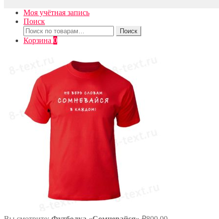
Моя учётная запись
Поиск
Искать:
Поиск
Корзина
0
Вы смотрите:
Футболка «Сомневайся»
₽
800.00