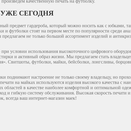
 произведем качественную печать на футболку.
 УЖЕ СЕГОДНЯ
ый предмет гардероба, который можно носить как с юбками, так
йки и футболки стоят на первом месте по популярности среди а
ы предлагаем не только большой ассортимент изделий и антикри
ко при условии использования высокоточного цифрового оборуд
тирки и активный образ жизни. Мы предлагаем стать владельцем
я». Свитшоты, футболки, майки, бейсболки, лонгсливы, борцов
нки поднимают настроение не только своему владельцу, но прох
и печати на майках используются изделия высокого качества с 
х областей в качестве наиболее комфортной и оптимальной оде
ход и гибкую систему обслуживания. Высокая скорость печати и
к, всегда ваш интернет-магазин маек!