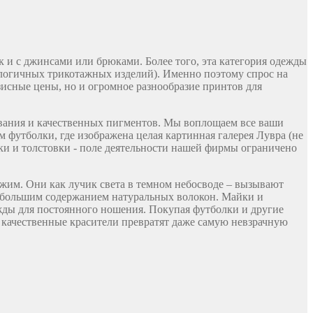
 и с джинсами или брюками. Более того, эта категория одежды
налогичных трикотажных изделий). Именно поэтому спрос на
зисные цены, но и огромное разнообразие принтов для
ования и качественных пигментов. Мы воплощаем все ваши
 футболки, где изображена целая картинная галерея Лувра (не
ки и толстовки - поле деятельности нашей фирмы ограничено
ожим. Они как лучик света в темном небосводе – вызывают
наибольшим содержанием натуральных волокон. Майки и
жды для постоянного ношения. Покупая футболки и другие
 качественные красители превратят даже самую невзрачную