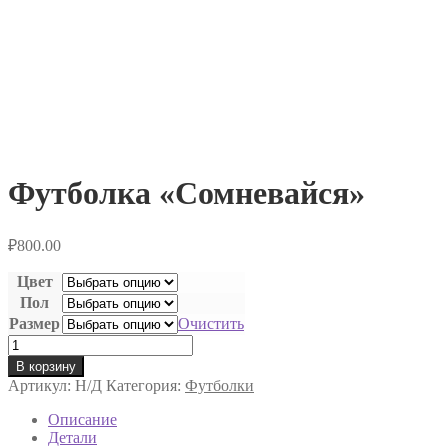
Футболка «Сомневайся»
₽
800.00
Цвет
Пол
Размер
Очистить
Количество
товара
В корзину
Футболка
Артикул:
Н/Д
Категория:
Футболки
"Сомневайся"
Описание
Детали