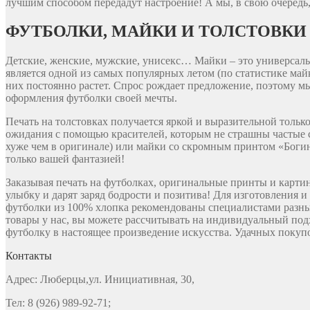
лучшим способом передадут настроение! А мы, в свою очередь,
ФУТБОЛКИ, МАЙКИ И ТОЛСТОВКИ
Детские, женские, мужские, унисекс… Майки – это универсальн
является одной из самых популярных летом (по статистике ма
них постоянно растет. Спрос рождает предложение, поэтому м
оформления футболки своей мечты.
Печать на толстовках получается яркой и выразительной толь
ожидания с помощью красителей, которым не страшны частые с
хуже чем в оригинале) или майки со скромным принтом «Богин
только вашей фантазией!
Заказывая печать на футболках, оригинальные принты и карти
улыбку и дарят заряд бодрости и позитива! Для изготовления 
футболки из 100% хлопка рекомендованы специалистами разны
товары у нас, вы можете рассчитывать на индивидуальный под
футболку в настоящее произведение искусства. Удачных покупо
Контакты
Адрес: Люберцы,ул. Инициативная, 30,
Тел: 8 (926) 989-92-71;