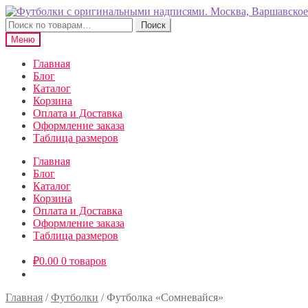
Перейти
Перейти
к
к
Искать:
Поиск
навигации
содержимому
Меню
Главная
Блог
Каталог
Корзина
Оплата и Доставка
Оформление заказа
Таблица размеров
Главная
Блог
Каталог
Корзина
Оплата и Доставка
Оформление заказа
Таблица размеров
₽
0.00
0 товаров
Главная
/
Футболки
/
Футболка «Сомневайся»