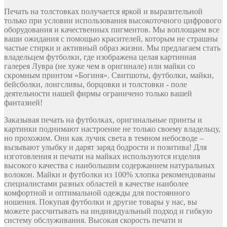
Печать на толстовках получается яркой и выразительной
только при условии использования высокоточного цифрового
оборудования и качественных пигментов. Мы воплощаем все
ваши ожидания с помощью красителей, которым не страшны
частые стирки и активный образ жизни. Мы предлагаем стать
владельцем футболки, где изображена целая картинная
галерея Лувра (не хуже чем в оригинале) или майки со
скромным принтом «Богиня». Свитшоты, футболки, майки,
бейсболки, лонгсливы, борцовки и толстовки - поле
деятельности нашей фирмы ограничено только вашей
фантазией!
Заказывая печать на футболках, оригинальные принты и
картинки поднимают настроение не только своему владельцу,
но прохожим. Они как лучик света в темном небосводе –
вызывают улыбку и дарят заряд бодрости и позитива! Для
изготовления и печати на майках используются изделия
высокого качества с наибольшим содержанием натуральных
волокон. Майки и футболки из 100% хлопка рекомендованы
специалистами разных областей в качестве наиболее
комфортной и оптимальной одежды для постоянного
ношения. Покупая футболки и другие товары у нас, вы
можете рассчитывать на индивидуальный подход и гибкую
систему обслуживания. Высокая скорость печати и