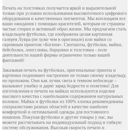
Печать на толстовках получается яркой и выразительной
только при условии использования высокоточного цифрового
оборудования и качественных пигментов. Мы воплощаем все
ваши ожидания с помощью красителей, которым не страшны
частые стирки и активный образ жизни. Мы предлагаем стать
владельцем футболки, где изображена целая картинная
галерея Лувра (не хуже чем в оригинале) или майки со
скромным принтом «Богиня». Свитшоты, футболки, майки,
бейсболки, лонгсливы, борцовки и толстовки - поле
деятельности нашей фирмы ограничено только вашей
фантазией!
Заказывая печать на футболках, оригинальные принты и
картинки поднимают настроение не только своему владельцу,
но прохожим. Они как лучик света в темном небосводе –
вызывают улыбку и дарят заряд бодрости и позитива! Для
изготовления и печати на майках используются изделия
высокого качества с наибольшим содержанием натуральных
волокон. Майки и футболки из 100% хлопка рекомендованы
специалистами разных областей в качестве наиболее
комфортной и оптимальной одежды для постоянного
ношения. Покупая футболки и другие товары у нас, вы
можете рассчитывать на индивидуальный подход и гибкую
систему обслуживания. Высокая скорость печати и