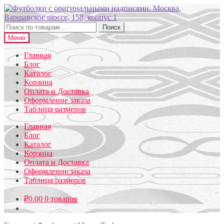
Перейти
Перейти
к
к
навигации
содержимому
Искать:
Поиск
Меню
Главная
Блог
Каталог
Корзина
Оплата и Доставка
Оформление заказа
Таблица размеров
Главная
Блог
Каталог
Корзина
Оплата и Доставка
Оформление заказа
Таблица размеров
₽
0.00
0 товаров