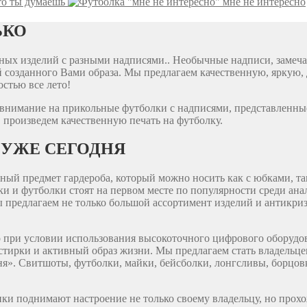
то ты думаешь
мне не интересно
ЬКО
ярных изделий с разными надписями.. Необычные надписи, заме
 созданного Вами образа. Мы предлагаем качественную, яркую, 
стью все лето!
е внимание на прикольные футболки с надписями, представленны
 произведем качественную печать на футболку.
 УЖЕ СЕГОДНЯ
ый предмет гардероба, который можно носить как с юбками, так
йки и футболки стоят на первом месте по популярности среди а
ы предлагаем не только большой ассортимент изделий и антикри
ко при условии использования высокоточного цифрового оборуд
тирки и активный образ жизни. Мы предлагаем стать владельцем
я». Свитшоты, футболки, майки, бейсболки, лонгсливы, борцов
нки поднимают настроение не только своему владельцу, но прох