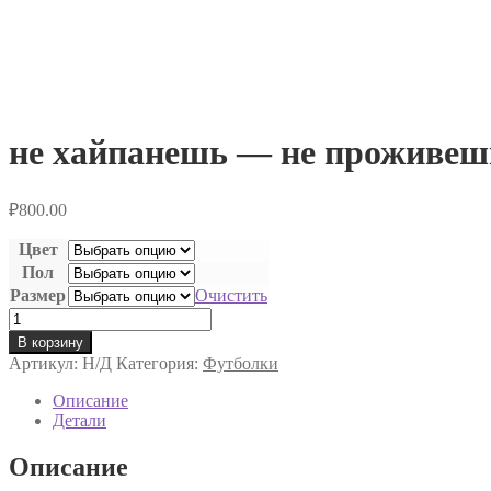
не хайпанешь — не проживеш
₽
800.00
Цвет
Пол
Размер
Очистить
Количество
товара
В корзину
не
Артикул:
Н/Д
Категория:
Футболки
хайпанешь
-
Описание
не
Детали
проживешь
Описание