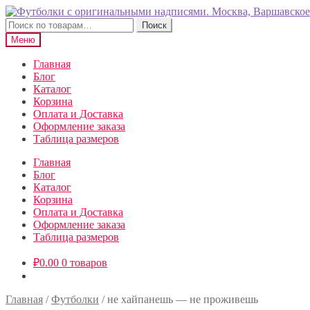
Перейти
Перейти
к
к
Искать:
Поиск
навигации
содержимому
Меню
Главная
Блог
Каталог
Корзина
Оплата и Доставка
Оформление заказа
Таблица размеров
Главная
Блог
Каталог
Корзина
Оплата и Доставка
Оформление заказа
Таблица размеров
₽
0.00
0 товаров
Главная
/
Футболки
/
не хайпанешь — не проживешь