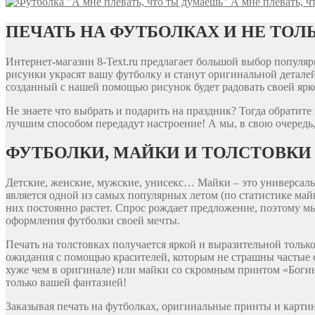
А мне плевать, ч
ПЕЧАТЬ НА ФУТБОЛКАХ И НЕ ТОЛ
Интернет-магазин 8-Text.ru предлагает большой выбор попул
рисунки украсят вашу футболку и станут оригинальной деталей
созданный с нашей помощью рисунок будет радовать своей ярко
Не знаете что выбрать и подарить на праздник? Тогда обратит
лучшим способом передадут настроение! А мы, в свою очередь,
ФУТБОЛКИ, МАЙКИ И ТОЛСТОВКИ
Детские, женские, мужские, унисекс… Майки – это универсальн
является одной из самых популярных летом (по статистике ма
них постоянно растет. Спрос рождает предложение, поэтому м
оформления футболки своей мечты.
Печать на толстовках получается яркой и выразительной толь
ожидания с помощью красителей, которым не страшны частые с
хуже чем в оригинале) или майки со скромным принтом «Богин
только вашей фантазией!
Заказывая печать на футболках, оригинальные принты и карти