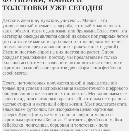
ФУТБОЛКИ, МАЙКИ И
ТОЛСТОВКИ УЖЕ СЕГОДНЯ
Детские, женские, мужские, унисекс… Майки – это
универсальный предмет гардероба, который можно носить
как с юбками, так и с джинсами или брюками. Более того, эта
категория одежды является одной из самых популярных летом
(по статистике майки и футболки стоят на первом месте по
популярности среди аналогичных трикотажных изделий).
Именно поэтому спрос на них постоянно растет. Спрос
рождает предложение, поэтому мы предлагаем не только
большой ассортимент изделий и антикризисные цены, но и
огромное разнообразие принтов для оформления футболки
своей мечты.
Печать на толстовках получается яркой и выразительной
только при условии использования высокоточного цифрового
оборудования и качественных пигментов. Мы воплощаем все
ваши ожидания с помощью красителей, которым не страшны
частые стирки и активный образ жизни. Мы предлагаем стать
владельцем футболки, где изображена целая картинная
галерея Лувра (не хуже чем в оригинале) или майки со
скромным принтом «Богиня». Свитшоты, футболки, майки,
бейсболки, лонгсливы, борцовки и толстовки - поле
деятельности нашей фирмы ограничено только вашей