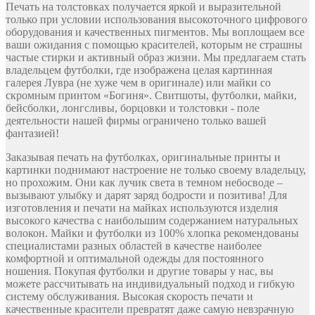
Печать на толстовках получается яркой и выразительной
только при условии использования высокоточного цифрового
оборудования и качественных пигментов. Мы воплощаем все
ваши ожидания с помощью красителей, которым не страшны
частые стирки и активный образ жизни. Мы предлагаем стать
владельцем футболки, где изображена целая картинная
галерея Лувра (не хуже чем в оригинале) или майки со
скромным принтом «Богиня». Свитшоты, футболки, майки,
бейсболки, лонгсливы, борцовки и толстовки - поле
деятельности нашей фирмы ограничено только вашей
фантазией!
Заказывая печать на футболках, оригинальные принты и
картинки поднимают настроение не только своему владельцу,
но прохожим. Они как лучик света в темном небосводе –
вызывают улыбку и дарят заряд бодрости и позитива! Для
изготовления и печати на майках используются изделия
высокого качества с наибольшим содержанием натуральных
волокон. Майки и футболки из 100% хлопка рекомендованы
специалистами разных областей в качестве наиболее
комфортной и оптимальной одежды для постоянного
ношения. Покупая футболки и другие товары у нас, вы
можете рассчитывать на индивидуальный подход и гибкую
систему обслуживания. Высокая скорость печати и
качественные красители превратят даже самую невзрачную