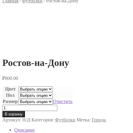
Главная
/
Футболки
/
Ростов-на-Дону
Ростов-на-Дону
₽
800.00
Цвет
Пол
Размер
Очистить
Количество
товара
В корзину
Ростов-
Артикул:
Н/Д
Категория:
Футболки
Метка:
Города
на-
Дону
Описание