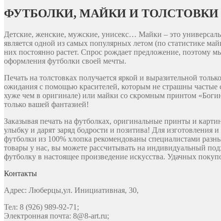
ФУТБОЛКИ, МАЙКИ И ТОЛСТОВКИ
Детские, женские, мужские, унисекс… Майки – это универсальн
является одной из самых популярных летом (по статистике ма
них постоянно растет. Спрос рождает предложение, поэтому м
оформления футболки своей мечты.
Печать на толстовках получается яркой и выразительной толь
ожидания с помощью красителей, которым не страшны частые с
хуже чем в оригинале) или майки со скромным принтом «Богин
только вашей фантазией!
Заказывая печать на футболках, оригинальные принты и карти
улыбку и дарят заряд бодрости и позитива! Для изготовления 
футболки из 100% хлопка рекомендованы специалистами разны
товары у нас, вы можете рассчитывать на индивидуальный под
футболку в настоящее произведение искусства. Удачных покупо
Контакты
Адрес: Люберцы,ул. Инициативная, 30,
Тел: 8 (926) 989-92-71;
Электронная почта: 8@8-art.ru;