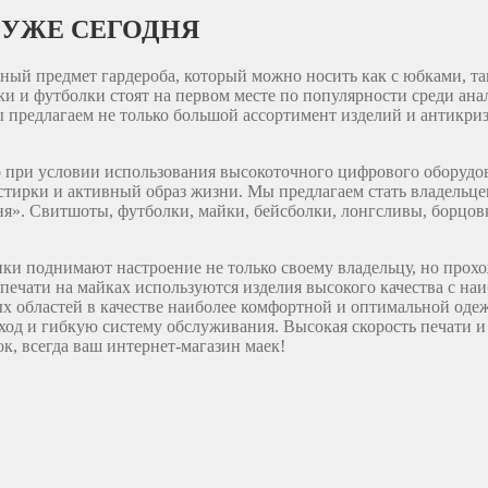
 УЖЕ СЕГОДНЯ
ый предмет гардероба, который можно носить как с юбками, так
йки и футболки стоят на первом месте по популярности среди а
ы предлагаем не только большой ассортимент изделий и антикри
ко при условии использования высокоточного цифрового оборуд
тирки и активный образ жизни. Мы предлагаем стать владельцем
я». Свитшоты, футболки, майки, бейсболки, лонгсливы, борцов
нки поднимают настроение не только своему владельцу, но прох
и печати на майках используются изделия высокого качества с 
х областей в качестве наиболее комфортной и оптимальной оде
ход и гибкую систему обслуживания. Высокая скорость печати и
к, всегда ваш интернет-магазин маек!