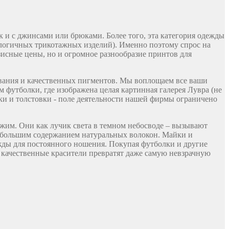
 и с джинсами или брюками. Более того, эта категория одежды
налогичных трикотажных изделий). Именно поэтому спрос на
зисные цены, но и огромное разнообразие принтов для
ования и качественных пигментов. Мы воплощаем все ваши
 футболки, где изображена целая картинная галерея Лувра (не
ки и толстовки - поле деятельности нашей фирмы ограничено
ожим. Они как лучик света в темном небосводе – вызывают
наибольшим содержанием натуральных волокон. Майки и
жды для постоянного ношения. Покупая футболки и другие
 качественные красители превратят даже самую невзрачную