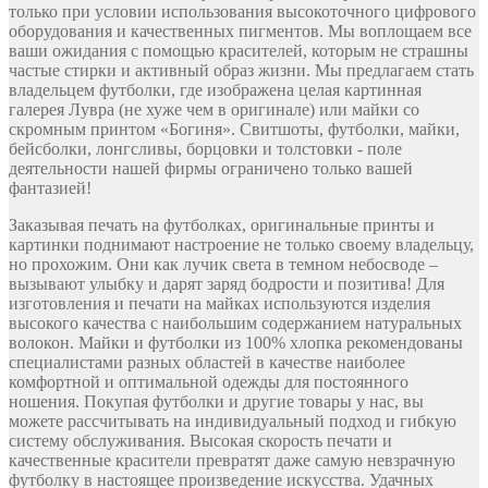
только при условии использования высокоточного цифрового
оборудования и качественных пигментов. Мы воплощаем все
ваши ожидания с помощью красителей, которым не страшны
частые стирки и активный образ жизни. Мы предлагаем стать
владельцем футболки, где изображена целая картинная
галерея Лувра (не хуже чем в оригинале) или майки со
скромным принтом «Богиня». Свитшоты, футболки, майки,
бейсболки, лонгсливы, борцовки и толстовки - поле
деятельности нашей фирмы ограничено только вашей
фантазией!
Заказывая печать на футболках, оригинальные принты и
картинки поднимают настроение не только своему владельцу,
но прохожим. Они как лучик света в темном небосводе –
вызывают улыбку и дарят заряд бодрости и позитива! Для
изготовления и печати на майках используются изделия
высокого качества с наибольшим содержанием натуральных
волокон. Майки и футболки из 100% хлопка рекомендованы
специалистами разных областей в качестве наиболее
комфортной и оптимальной одежды для постоянного
ношения. Покупая футболки и другие товары у нас, вы
можете рассчитывать на индивидуальный подход и гибкую
систему обслуживания. Высокая скорость печати и
качественные красители превратят даже самую невзрачную
футболку в настоящее произведение искусства. Удачных