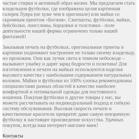
частые стирки и активный образ жизни. Мы предлагаем стать
владельцем футболки, где изображена целая картинная
галерея Лувра (не хуже чем в оригинале) или майки со
скромным принтом «Богиня». Свитшоты, футболки, майки,
бейсболки, лонгсливы, борцовки и толстовки - поле
деятельности нашей фирмы ограничено только вашей
фантазией!
Заказывая печать на футболках, оригинальные принты и
картинки поднимают настроение не только своему владельцу,
но прохожим. Они как лучик света в темном небосводе –
вызывают улыбку и дарят заряд бодрости и позитива! Для
изготовления и печати на майках используются изделия
высокого качества с наибольшим содержанием натуральных
волокон. Майки и футболки из 100% хлопка рекомендованы
специалистами разных областей в качестве наиболее
комфортной и оптимальной одежды для постоянного
ношения. Покупая футболки и другие товары у нас, вы
можете рассчитывать на индивидуальный подход и гибкую
систему обслуживания. Высокая скорость печати и
качественные красители превратят даже самую невзрачную
футболку в настоящее произведение искусства. Удачных
покупок, всегда ваш интернет-магазин маек!
Контакты