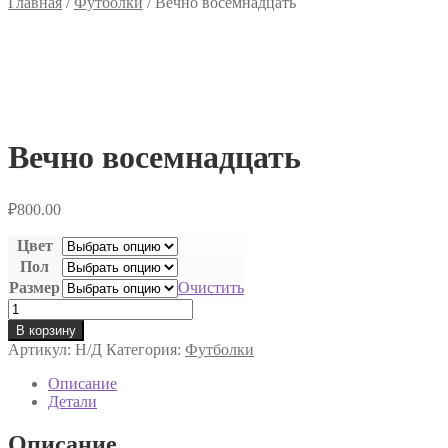
Главная
/
Футболки
/
Вечно восемнадцать
Вечно восемнадцать
₽
800.00
Цвет
Пол
Размер
Очистить
Количество
товара
В корзину
Вечно
Артикул:
Н/Д
Категория:
Футболки
восемнадцать
Описание
Детали
Описание