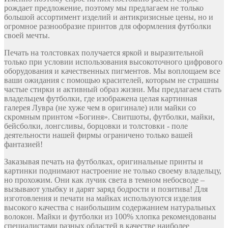
рождает предложение, поэтому мы предлагаем не только
большой ассортимент изделий и антикризисные цены, но и
огромное разнообразие принтов для оформления футболки
своей мечты.
Печать на толстовках получается яркой и выразительной
только при условии использования высокоточного цифрового
оборудования и качественных пигментов. Мы воплощаем все
ваши ожидания с помощью красителей, которым не страшны
частые стирки и активный образ жизни. Мы предлагаем стать
владельцем футболки, где изображена целая картинная
галерея Лувра (не хуже чем в оригинале) или майки со
скромным принтом «Богиня». Свитшоты, футболки, майки,
бейсболки, лонгсливы, борцовки и толстовки - поле
деятельности нашей фирмы ограничено только вашей
фантазией!
Заказывая печать на футболках, оригинальные принты и
картинки поднимают настроение не только своему владельцу,
но прохожим. Они как лучик света в темном небосводе –
вызывают улыбку и дарят заряд бодрости и позитива! Для
изготовления и печати на майках используются изделия
высокого качества с наибольшим содержанием натуральных
волокон. Майки и футболки из 100% хлопка рекомендованы
специалистами разных областей в качестве наиболее