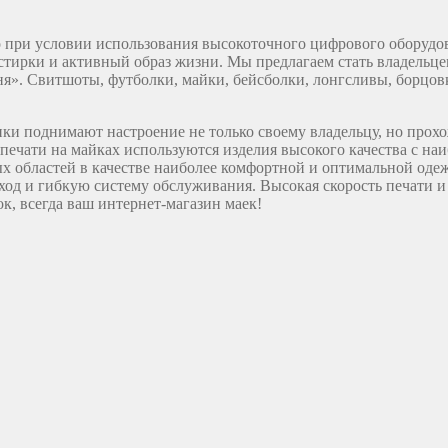
ко при условии использования высокоточного цифрового оборуд
тирки и активный образ жизни. Мы предлагаем стать владельцем
я». Свитшоты, футболки, майки, бейсболки, лонгсливы, борцов
нки поднимают настроение не только своему владельцу, но прох
и печати на майках используются изделия высокого качества с 
х областей в качестве наиболее комфортной и оптимальной оде
ход и гибкую систему обслуживания. Высокая скорость печати и
к, всегда ваш интернет-магазин маек!