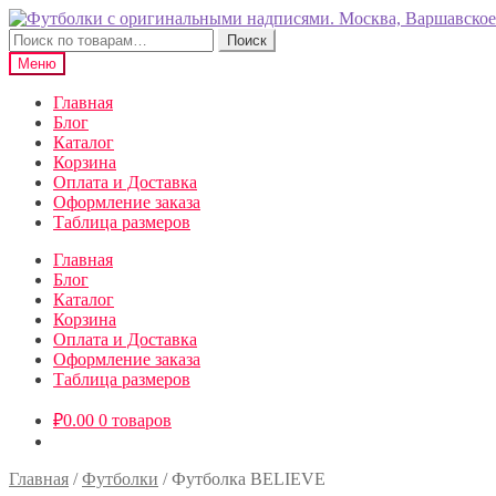
Перейти
Перейти
к
к
Искать:
Поиск
навигации
содержимому
Меню
Главная
Блог
Каталог
Корзина
Оплата и Доставка
Оформление заказа
Таблица размеров
Главная
Блог
Каталог
Корзина
Оплата и Доставка
Оформление заказа
Таблица размеров
₽
0.00
0 товаров
Главная
/
Футболки
/
Футболка BELIEVE