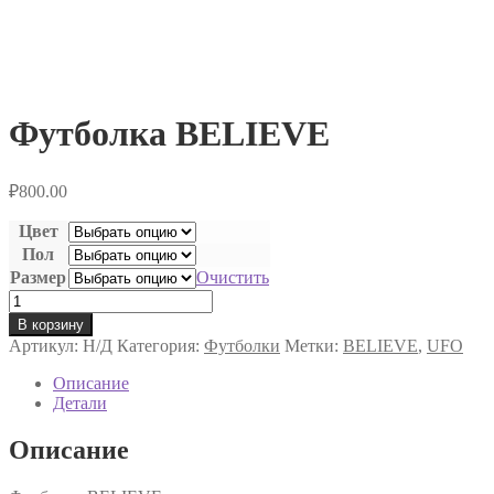
Футболка BELIEVE
₽
800.00
Цвет
Пол
Размер
Очистить
Количество
товара
В корзину
Футболка
Артикул:
Н/Д
Категория:
Футболки
Метки:
BELIEVE
,
UFO
BELIEVE
Описание
Детали
Описание