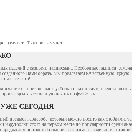
Тыжпрограммист
ЬКО
ярных изделий с разными надписями.. Необычные надписи, заме
 созданного Вами образа. Мы предлагаем качественную, яркую, 
стью все лето!
е внимание на прикольные футболки с надписями, представленны
 произведем качественную печать на футболку.
 УЖЕ СЕГОДНЯ
ый предмет гардероба, который можно носить как с юбками, так
йки и футболки стоят на первом месте по популярности среди а
ы предлагаем не только большой ассортимент изделий и антикри