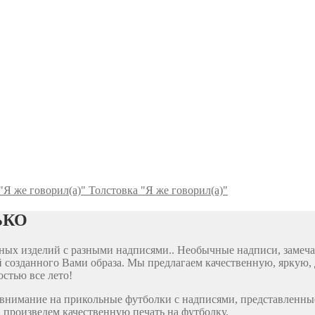
Толстовка "Я же говорил(а)"
ЬКО
ярных изделий с разными надписями.. Необычные надписи, заме
 созданного Вами образа. Мы предлагаем качественную, яркую, 
стью все лето!
е внимание на прикольные футболки с надписями, представленны
 произведем качественную печать на футболку.