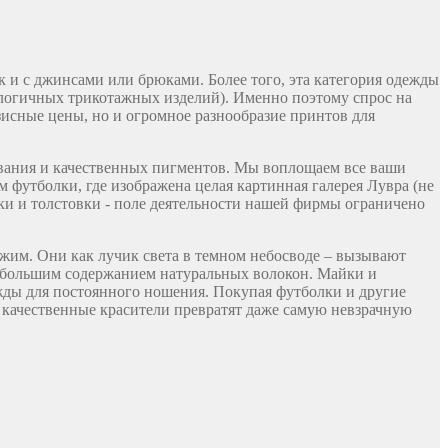
 и с джинсами или брюками. Более того, эта категория одежды
налогичных трикотажных изделий). Именно поэтому спрос на
зисные цены, но и огромное разнообразие принтов для
ования и качественных пигментов. Мы воплощаем все ваши
 футболки, где изображена целая картинная галерея Лувра (не
ки и толстовки - поле деятельности нашей фирмы ограничено
ожим. Они как лучик света в темном небосводе – вызывают
наибольшим содержанием натуральных волокон. Майки и
жды для постоянного ношения. Покупая футболки и другие
 качественные красители превратят даже самую невзрачную