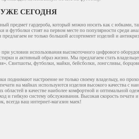
 УЖЕ СЕГОДНЯ
ый предмет гардероба, который можно носить как с юбками, так
йки и футболки стоят на первом месте по популярности среди а
ы предлагаем не только большой ассортимент изделий и антикри
ко при условии использования высокоточного цифрового оборуд
тирки и активный образ жизни. Мы предлагаем стать владельцем
я». Свитшоты, футболки, майки, бейсболки, лонгсливы, борцов
нки поднимают настроение не только своему владельцу, но прох
и печати на майках используются изделия высокого качества с 
х областей в качестве наиболее комфортной и оптимальной оде
ход и гибкую систему обслуживания. Высокая скорость печати и
к, всегда ваш интернет-магазин маек!