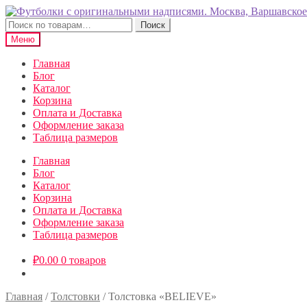
Перейти
Перейти
к
к
Искать:
Поиск
навигации
содержимому
Меню
Главная
Блог
Каталог
Корзина
Оплата и Доставка
Оформление заказа
Таблица размеров
Главная
Блог
Каталог
Корзина
Оплата и Доставка
Оформление заказа
Таблица размеров
₽
0.00
0 товаров
Главная
/
Толстовки
/
Толстовка «BELIEVE»