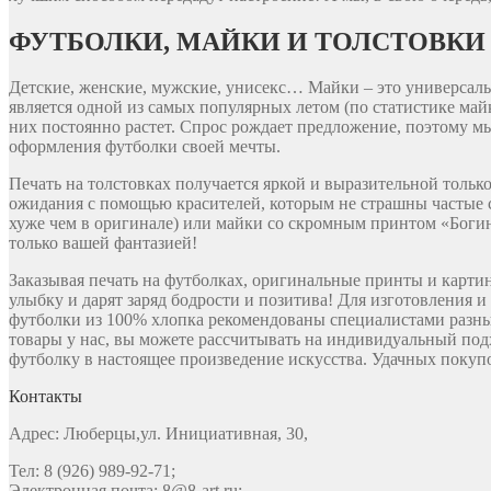
ФУТБОЛКИ, МАЙКИ И ТОЛСТОВКИ
Детские, женские, мужские, унисекс… Майки – это универсальн
является одной из самых популярных летом (по статистике ма
них постоянно растет. Спрос рождает предложение, поэтому м
оформления футболки своей мечты.
Печать на толстовках получается яркой и выразительной толь
ожидания с помощью красителей, которым не страшны частые с
хуже чем в оригинале) или майки со скромным принтом «Богин
только вашей фантазией!
Заказывая печать на футболках, оригинальные принты и карти
улыбку и дарят заряд бодрости и позитива! Для изготовления 
футболки из 100% хлопка рекомендованы специалистами разны
товары у нас, вы можете рассчитывать на индивидуальный под
футболку в настоящее произведение искусства. Удачных покупо
Контакты
Адрес: Люберцы,ул. Инициативная, 30,
Тел: 8 (926) 989-92-71;
Электронная почта: 8@8-art.ru;