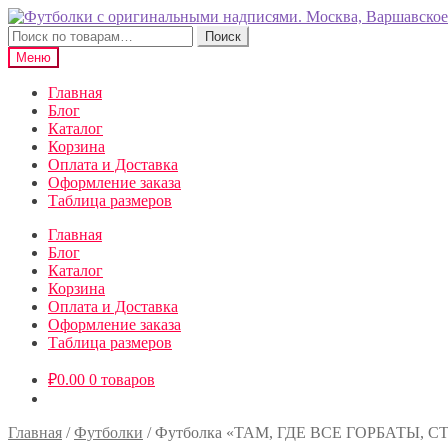
Перейти
Перейти
к
к
Искать:
Поиск
навигации
содержимому
Меню
Главная
Блог
Каталог
Корзина
Оплата и Доставка
Оформление заказа
Таблица размеров
Главная
Блог
Каталог
Корзина
Оплата и Доставка
Оформление заказа
Таблица размеров
₽
0.00
0 товаров
Главная
/
Футболки
/
Футболка «ТАМ, ГДЕ ВСЕ ГОРБАТЫ