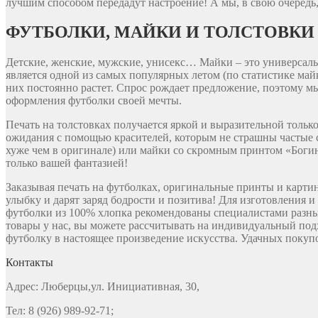
лучшим способом передадут настроение! А мы, в свою очередь,
ФУТБОЛКИ, МАЙКИ И ТОЛСТОВКИ
Детские, женские, мужские, унисекс… Майки – это универсальн
является одной из самых популярных летом (по статистике ма
них постоянно растет. Спрос рождает предложение, поэтому м
оформления футболки своей мечты.
Печать на толстовках получается яркой и выразительной толь
ожидания с помощью красителей, которым не страшны частые с
хуже чем в оригинале) или майки со скромным принтом «Богин
только вашей фантазией!
Заказывая печать на футболках, оригинальные принты и карти
улыбку и дарят заряд бодрости и позитива! Для изготовления 
футболки из 100% хлопка рекомендованы специалистами разны
товары у нас, вы можете рассчитывать на индивидуальный под
футболку в настоящее произведение искусства. Удачных покупо
Контакты
Адрес: Люберцы,ул. Инициативная, 30,
Тел: 8 (926) 989-92-71;