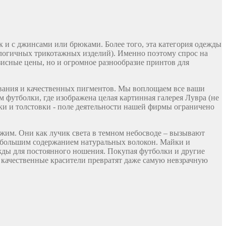
 и с джинсами или брюками. Более того, эта категория одежды
налогичных трикотажных изделий). Именно поэтому спрос на
зисные цены, но и огромное разнообразие принтов для
ования и качественных пигментов. Мы воплощаем все ваши
 футболки, где изображена целая картинная галерея Лувра (не
ки и толстовки - поле деятельности нашей фирмы ограничено
ожим. Они как лучик света в темном небосводе – вызывают
наибольшим содержанием натуральных волокон. Майки и
жды для постоянного ношения. Покупая футболки и другие
 качественные красители превратят даже самую невзрачную