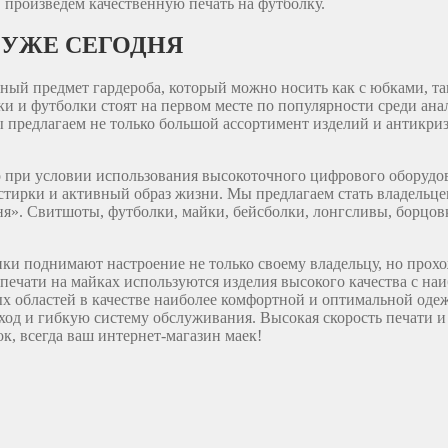
 произведем качественную печать на футболку.
 УЖЕ СЕГОДНЯ
ый предмет гардероба, который можно носить как с юбками, так
йки и футболки стоят на первом месте по популярности среди а
ы предлагаем не только большой ассортимент изделий и антикри
ко при условии использования высокоточного цифрового оборуд
тирки и активный образ жизни. Мы предлагаем стать владельцем
я». Свитшоты, футболки, майки, бейсболки, лонгсливы, борцов
нки поднимают настроение не только своему владельцу, но прох
и печати на майках используются изделия высокого качества с 
х областей в качестве наиболее комфортной и оптимальной оде
ход и гибкую систему обслуживания. Высокая скорость печати и
к, всегда ваш интернет-магазин маек!