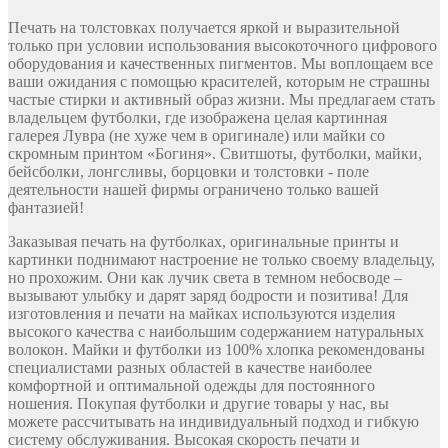
Печать на толстовках получается яркой и выразительной
только при условии использования высокоточного цифрового
оборудования и качественных пигментов. Мы воплощаем все
ваши ожидания с помощью красителей, которым не страшны
частые стирки и активный образ жизни. Мы предлагаем стать
владельцем футболки, где изображена целая картинная
галерея Лувра (не хуже чем в оригинале) или майки со
скромным принтом «Богиня». Свитшоты, футболки, майки,
бейсболки, лонгсливы, борцовки и толстовки - поле
деятельности нашей фирмы ограничено только вашей
фантазией!
Заказывая печать на футболках, оригинальные принты и
картинки поднимают настроение не только своему владельцу,
но прохожим. Они как лучик света в темном небосводе –
вызывают улыбку и дарят заряд бодрости и позитива! Для
изготовления и печати на майках используются изделия
высокого качества с наибольшим содержанием натуральных
волокон. Майки и футболки из 100% хлопка рекомендованы
специалистами разных областей в качестве наиболее
комфортной и оптимальной одежды для постоянного
ношения. Покупая футболки и другие товары у нас, вы
можете рассчитывать на индивидуальный подход и гибкую
систему обслуживания. Высокая скорость печати и