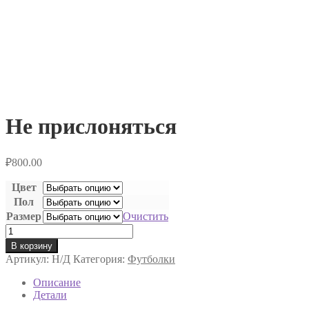
Не прислоняться
₽
800.00
Цвет
Пол
Размер
Очистить
Количество
товара
В корзину
Не
Артикул:
Н/Д
Категория:
Футболки
прислоняться
Описание
Детали