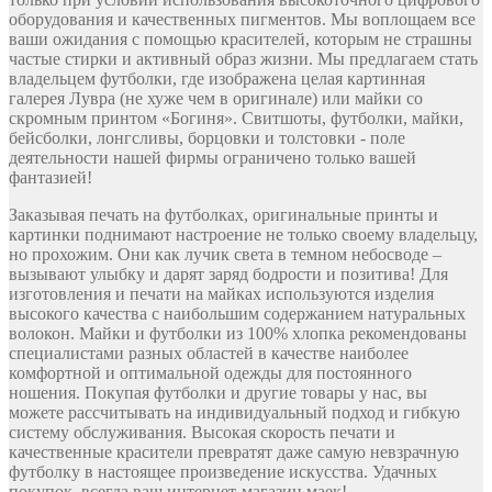
оборудования и качественных пигментов. Мы воплощаем все
ваши ожидания с помощью красителей, которым не страшны
частые стирки и активный образ жизни. Мы предлагаем стать
владельцем футболки, где изображена целая картинная
галерея Лувра (не хуже чем в оригинале) или майки со
скромным принтом «Богиня». Свитшоты, футболки, майки,
бейсболки, лонгсливы, борцовки и толстовки - поле
деятельности нашей фирмы ограничено только вашей
фантазией!
Заказывая печать на футболках, оригинальные принты и
картинки поднимают настроение не только своему владельцу,
но прохожим. Они как лучик света в темном небосводе –
вызывают улыбку и дарят заряд бодрости и позитива! Для
изготовления и печати на майках используются изделия
высокого качества с наибольшим содержанием натуральных
волокон. Майки и футболки из 100% хлопка рекомендованы
специалистами разных областей в качестве наиболее
комфортной и оптимальной одежды для постоянного
ношения. Покупая футболки и другие товары у нас, вы
можете рассчитывать на индивидуальный подход и гибкую
систему обслуживания. Высокая скорость печати и
качественные красители превратят даже самую невзрачную
футболку в настоящее произведение искусства. Удачных
покупок, всегда ваш интернет-магазин маек!