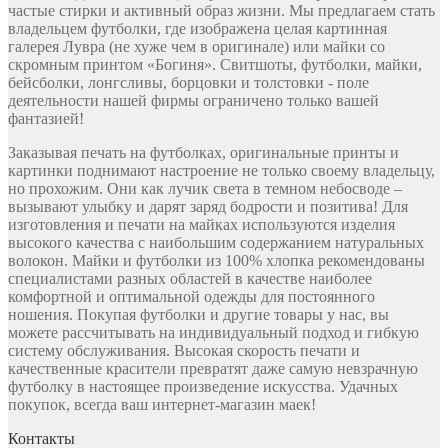
частые стирки и активный образ жизни. Мы предлагаем стать
владельцем футболки, где изображена целая картинная
галерея Лувра (не хуже чем в оригинале) или майки со
скромным принтом «Богиня». Свитшоты, футболки, майки,
бейсболки, лонгсливы, борцовки и толстовки - поле
деятельности нашей фирмы ограничено только вашей
фантазией!
Заказывая печать на футболках, оригинальные принты и
картинки поднимают настроение не только своему владельцу,
но прохожим. Они как лучик света в темном небосводе –
вызывают улыбку и дарят заряд бодрости и позитива! Для
изготовления и печати на майках используются изделия
высокого качества с наибольшим содержанием натуральных
волокон. Майки и футболки из 100% хлопка рекомендованы
специалистами разных областей в качестве наиболее
комфортной и оптимальной одежды для постоянного
ношения. Покупая футболки и другие товары у нас, вы
можете рассчитывать на индивидуальный подход и гибкую
систему обслуживания. Высокая скорость печати и
качественные красители превратят даже самую невзрачную
футболку в настоящее произведение искусства. Удачных
покупок, всегда ваш интернет-магазин маек!
Контакты