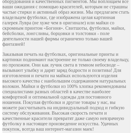
оборудования и качественных пигментов. Мы воплощаем все
ваши ожидания с помощью красителей, которым не страшны
частые стирки и активный образ жизни. Мы предлагаем стать
владельцем футболки, где изображена целая картинная
галерея Лувра (не хуже чем в оригинале) или майки со
скромным принтом «Богиня». Свитшоты, футболки, майки,
бейсболки, лонгсливы, борцовки и толстовки - поле
деятельности нашей фирмы ограничено только вашей
фантазией!
Заказывая печать на футболках, оригинальные принты и
картинки поднимают настроение не только своему владельцу,
но прохожим. Они как лучик света в темном небосводе –
вызывают улыбку и дарят заряд бодрости и позитива! Для
изготовления и печати на майках используются изделия
высокого качества с наибольшим содержанием натуральных
волокон. Майки и футболки из 100% хлопка рекомендованы
специалистами разных областей в качестве наиболее
комфортной и оптимальной одежды для постоянного
ношения. Покупая футболки и другие товары у нас, вы
можете рассчитывать на индивидуальный подход и гибкую
систему обслуживания. Высокая скорость печати и
качественные красители превратят даже самую невзрачную
футболку в настоящее произведение искусства. Удачных
покупок, всегда ваш интернет-магазин маек!