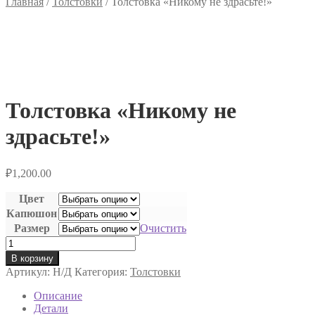
Главная
/
Толстовки
/
Толстовка «Никому не здрасьте!»
Толстовка «Никому не
здрасьте!»
₽
1,200.00
Цвет
Капюшон
Размер
Очистить
Количество
товара
В корзину
Толстовка
Артикул:
Н/Д
Категория:
Толстовки
"Никому
не
Описание
здрасьте!"
Детали